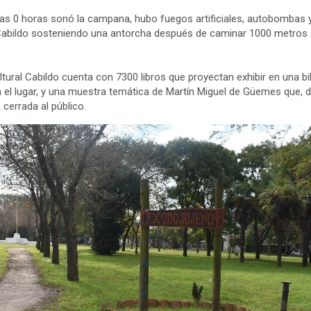
as 0 horas sonó la campana, hubo fuegos artificiales, autobombas y
 Cabildo sosteniendo una antorcha después de caminar 1000 metro
ltural Cabildo cuenta con 7300 libros que proyectan exhibir en una b
n el lugar, y una muestra temática de Martín Miguel de Güemes que, d
cerrada al público.