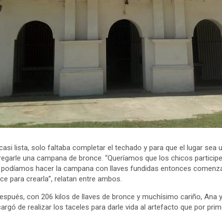
asi lista, solo faltaba completar el techado y para que el lugar sea un
gregarle una campana de bronce. “Queríamos que los chicos participe
ue podíamos hacer la campana con llaves fundidas entonces come
ce para crearla”, relatan entre ambos.
pués, con 206 kilos de llaves de bronce y muchísimo cariño, Ana y 
gó de realizar los taceles para darle vida al artefacto que por pri