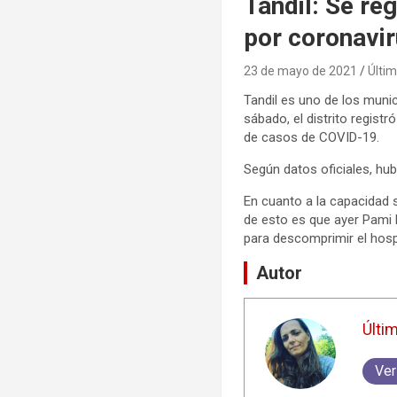
Tandil: Se re
por coronavi
23 de mayo de 2021
Últim
Tandil es uno de los muni
sábado, el distrito regist
de casos de COVID-19.
Según datos oficiales, h
En cuanto a la capacidad s
de esto es que ayer Pami l
para descomprimir el hospi
Autor
Últi
Ver