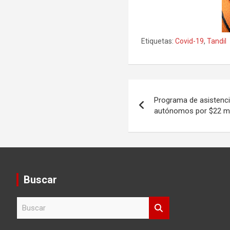
Etiquetas:
Covid-19
,
Tandil
Navegación
Programa de asistenci
de
autónomos por $22 mi
entradas
Buscar
B
u
s