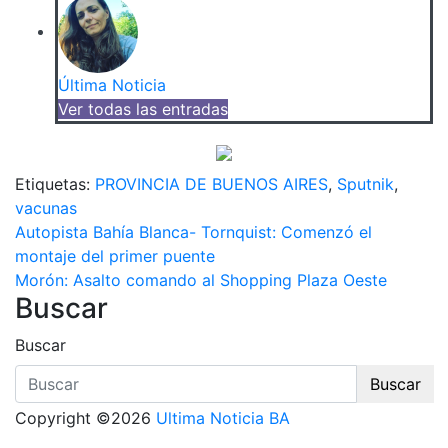
Última Noticia
Ver todas las entradas
Etiquetas:
PROVINCIA DE BUENOS AIRES
,
Sputnik
,
vacunas
Navegación
Autopista Bahía Blanca- Tornquist: Comenzó el
montaje del primer puente
de
Morón: Asalto comando al Shopping Plaza Oeste
Buscar
entradas
Buscar
Buscar
Copyright ©2026
Ultima Noticia BA