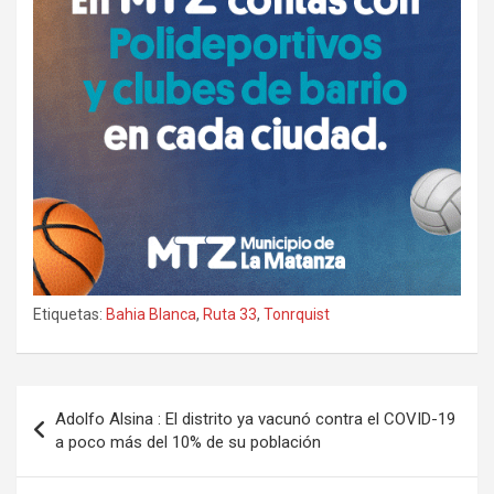
Etiquetas:
Bahia Blanca
,
Ruta 33
,
Tonrquist
Navegación
Adolfo Alsina : El distrito ya vacunó contra el COVID-19
de
a poco más del 10% de su población
entradas