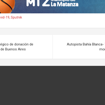
vid-19
,
Sputnik
atégico de donación de
Autopista Bahía Blanca-
a de Buenos Aires
mon