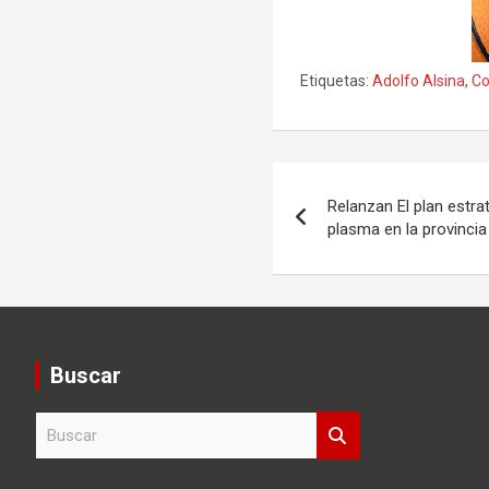
Etiquetas:
Adolfo Alsina
,
Co
Navegación
Relanzan El plan estr
de
plasma en la provinci
entradas
Buscar
B
u
s