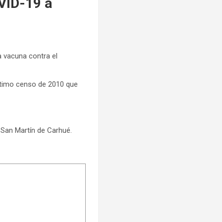
OVID-19 a
a vacuna contra el
 último censo de 2010 que
l San Martín de Carhué.