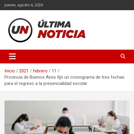
Saltar
jueves, agosto 6, 2026
al
contenido
Últimas noticias de la provincia de Buenos Aires y del partido de
Ultima Noticia BA
La Matanza en nuestro portal de noticias. Mantente informado
sobre política, economía, sociedad y mucho más.
Inicio
2021
febrero
11
Provincia de Buenos Aires fijó un cronograma de tres fechas
para el regreso a la presencialidad escolar