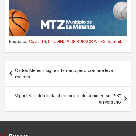
Etiquetas:
Covid-19
,
PROVINCIA DE BUENOS AIRES
,
Sputnik
Navegación
Carlos Menem sigue internado pero con una leve
de
mejoría
entradas
Miguel Saredi felicita al municipio de Junín en su 193°
aniversario