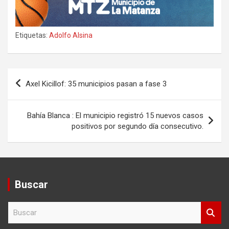
Etiquetas:
Adolfo Alsina
Navegación
Axel Kicillof: 35 municipios pasan a fase 3
de
entradas
Bahía Blanca : El municipio registró 15 nuevos casos
positivos por segundo día consecutivo.
Buscar
B
u
s