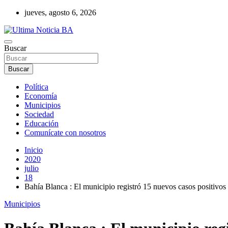
Saltar
jueves, agosto 6, 2026
al
contenido
Últimas noticias de la provincia de Buenos Aires y del partido de La
Buscar
Ultima Noticia BA
Buscar
Política
Economía
Municipios
Sociedad
Educación
Comunícate con nosotros
Inicio
2020
julio
18
Bahía Blanca : El municipio registró 15 nuevos casos positivos
Municipios