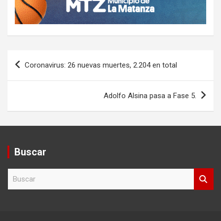
Navegación
Coronavirus: 26 nuevas muertes, 2.204 en total
de
entradas
Adolfo Alsina pasa a Fase 5.
Buscar
B
u
s
c
a