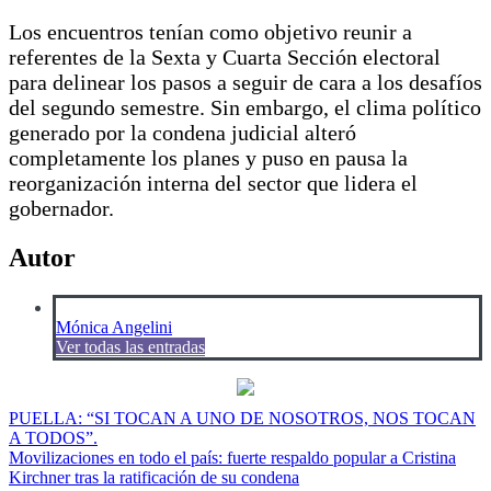
Los encuentros tenían como objetivo reunir a
referentes de la Sexta y Cuarta Sección electoral
para delinear los pasos a seguir de cara a los desafíos
del segundo semestre. Sin embargo, el clima político
generado por la condena judicial alteró
completamente los planes y puso en pausa la
reorganización interna del sector que lidera el
gobernador.
Autor
Mónica Angelini
Ver todas las entradas
Navegación
PUELLA: “SI TOCAN A UNO DE NOSOTROS, NOS TOCAN
A TODOS”.
de
Movilizaciones en todo el país: fuerte respaldo popular a Cristina
entradas
Kirchner tras la ratificación de su condena