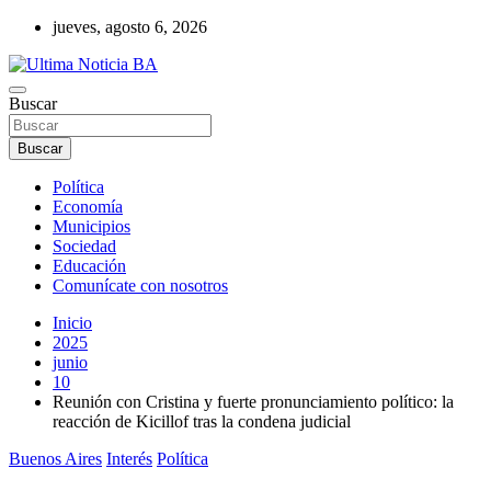
Saltar
jueves, agosto 6, 2026
al
contenido
Últimas noticias de la provincia de Buenos Aires y del partido de La
Buscar
Ultima Noticia BA
Matanza en nuestro portal de noticias. Mantente informado sobre
política, economía, sociedad y mucho más.
Buscar
Política
Economía
Municipios
Sociedad
Educación
Comunícate con nosotros
Inicio
2025
junio
10
Reunión con Cristina y fuerte pronunciamiento político: la
reacción de Kicillof tras la condena judicial
Buenos Aires
Interés
Política