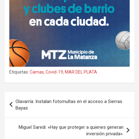
Etiquetas:
Camas
,
Covid-19
,
MAR DEL PLATA
Navegación
Olavarría: Instalan fotomultas en el acceso a Sierras
de
Bayas
entradas
Miguel Saredi: «Hay que proteger a quienes generan
inversión privada».