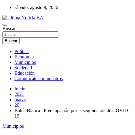
Saltar
sábado, agosto 8, 2026
al
contenido
Últimas noticias de la provincia de Buenos Aires y del partido de La
Buscar
Ultima Noticia BA
Matanza en nuestro portal de noticias. Mantente informado sobre
política, economía, sociedad y mucho más.
Buscar
Política
Economía
Municipios
Sociedad
Educación
Comunícate con nosotros
Inicio
2021
marzo
20
Bahía Blanca : Preocupación por la segunda ola de COVID-
19
Municipios