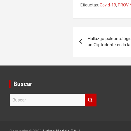
Etiquetas:
Covid-19
,
PROVI
Navegación
Hallazgo paleontológic
de
un Gliptodonte en la l
entradas
Buscar
B
u
s
c
a
r