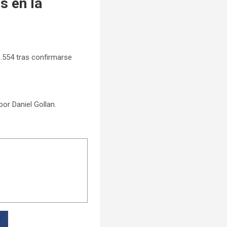
s en la
8.554 tras confirmarse
por Daniel Gollan.