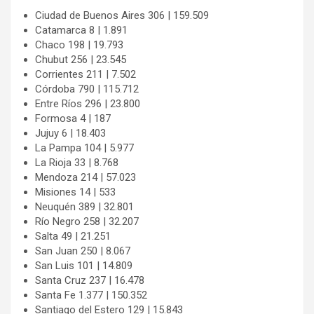
Ciudad de Buenos Aires 306 | 159.509
Catamarca 8 | 1.891
Chaco 198 | 19.793
Chubut 256 | 23.545
Corrientes 211 | 7.502
Córdoba 790 | 115.712
Entre Ríos 296 | 23.800
Formosa 4 | 187
Jujuy 6 | 18.403
La Pampa 104 | 5.977
La Rioja 33 | 8.768
Mendoza 214 | 57.023
Misiones 14 | 533
Neuquén 389 | 32.801
Río Negro 258 | 32.207
Salta 49 | 21.251
San Juan 250 | 8.067
San Luis 101 | 14.809
Santa Cruz 237 | 16.478
Santa Fe 1.377 | 150.352
Santiago del Estero 129 | 15.843