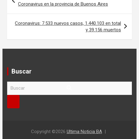
de
Coronavirus en la provincia de Buenos Aires
entradas
Coronavirus: 7.533 nuevos casos, 1.440.103 en total
y 39.156 muertos
Buscar
B
u
s
c
a
r
Copyright ©2026
Ultima Noticia BA