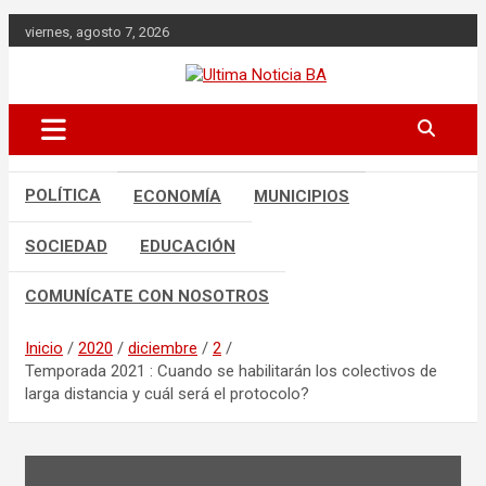
Saltar
viernes, agosto 7, 2026
al
contenido
Últimas noticias de la provincia de
Ultima Noticia BA
Buenos Aires y del partido de La
Matanza en nuestro portal de noticias.
Mantente informado sobre política,
economía, sociedad y mucho más.
POLÍTICA
ECONOMÍA
MUNICIPIOS
SOCIEDAD
EDUCACIÓN
COMUNÍCATE CON NOSOTROS
Inicio
2020
diciembre
2
Temporada 2021 : Cuando se habilitarán los colectivos de
larga distancia y cuál será el protocolo?