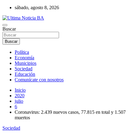
Saltar
sábado, agosto 8, 2026
al
contenido
Últimas noticias de la provincia de Buenos Aires y del partido de La
Buscar
Ultima Noticia BA
Matanza en nuestro portal de noticias. Mantente informado sobre
política, economía, sociedad y mucho más.
Buscar
Política
Economía
Municipios
Sociedad
Educación
Comunícate con nosotros
Inicio
2020
julio
6
Coronavirus: 2.439 nuevos casos, 77.815 en total y 1.507
muertos
Sociedad