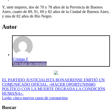
Y, siete mujeres, dos de 70 y 78 años de la Provincia de Buenos
Aires, cuatro de 89, 91, 69 y 82 años de la Ciudad de Buenos Aires,
y una de 82 años de Río Negro.
Autor
Cristian F
Ver todas las entradas
Navegación
EL PARTIDO JUSTICIALISTA BONAERENSE EMITIÓ UN
COMUNICADO OFICIAL: «HACER OPORTUNISMO
de
POLÍTICO CON LA MUERTE DEGRADA LA CONDICIÓN
entradas
HUMANA».
Luján: cinco nuevos casos de coronavirus
Buscar