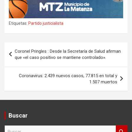
Etiquetas:
Partido justicialista
Navegación
Coronel Pringles : Desde la Secretaría de Salud afirman
de
que «el caso positivo se mantiene controlado».
entradas
Coronavirus: 2.439 nuevos casos, 77.815 en total y
1.507 muertos
Buscar
B