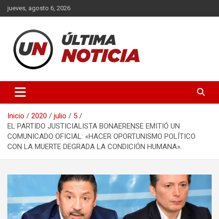
Saltar
jueves, agosto 6, 2026
al
contenido
Últimas noticias de la provincia de Buenos Aires y del partido de
Ultima Noticia BA
La Matanza en nuestro portal de noticias. Mantente informado
sobre política, economía, sociedad y mucho más.
Inicio
2020
julio
5
EL PARTIDO JUSTICIALISTA BONAERENSE EMITIÓ UN
COMUNICADO OFICIAL: «HACER OPORTUNISMO POLÍTICO
CON LA MUERTE DEGRADA LA CONDICIÓN HUMANA».