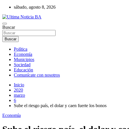
Saltar
sábado, agosto 8, 2026
al
contenido
Últimas noticias de la provincia de Buenos Aires y del partido de La
Buscar
Ultima Noticia BA
Buscar
Política
Economía
Municipios
Sociedad
Educación
Comunícate con nosotros
Inicio
2020
marzo
6
Sube el riesgo país, el dolar y caen fuerte los bonos
Economía