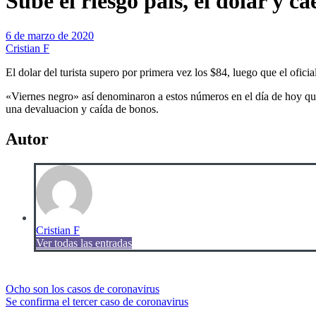
Sube el riesgo país, el dolar y c
6 de marzo de 2020
Cristian F
El dolar del turista supero por primera vez los $84, luego que el ofic
«Viernes negro» así denominaron a estos números en el día de hoy que 
una devaluacion y caída de bonos.
Autor
Cristian F
Ver todas las entradas
Navegación
Ocho son los casos de coronavirus
Se confirma el tercer caso de coronavirus
de