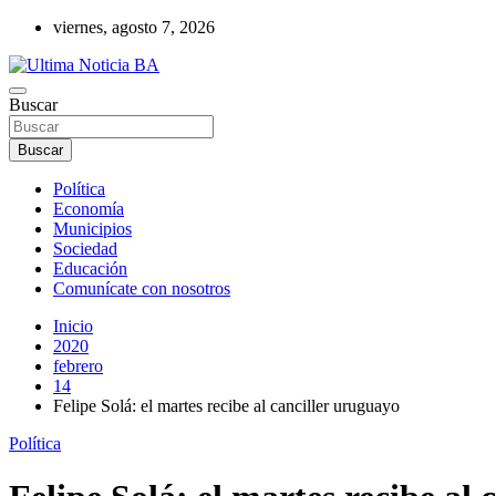
Saltar
viernes, agosto 7, 2026
al
contenido
Últimas noticias de la provincia de Buenos Aires y del partido de La
Buscar
Ultima Noticia BA
Buscar
Política
Economía
Municipios
Sociedad
Educación
Comunícate con nosotros
Inicio
2020
febrero
14
Felipe Solá: el martes recibe al canciller uruguayo
Política