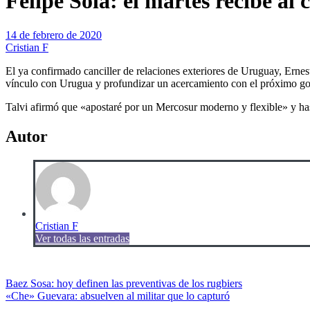
Felipe Solá: el martes recibe al
14 de febrero de 2020
Cristian F
El ya confirmado canciller de relaciones exteriores de Uruguay, Ernesto
vínculo con Urugua y profundizar un acercamiento con el próximo go
Talvi afirmó que «apostaré por un Mercosur moderno y flexible» y has
Autor
Cristian F
Ver todas las entradas
Navegación
Baez Sosa: hoy definen las preventivas de los rugbiers
«Che» Guevara: absuelven al militar que lo capturó
de