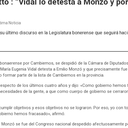
to : “Vidal lo detesta a Monzo y po
tima Noticia
su último discurso en la Legislatura bonerense que seguirá hacie
o bonaerense por Cambiemos, se despidió de la Cámara de Diputados
e María Eugenia Vidal detesta a Emilio Monzó y que precisamente fue
 formar parte de la lista de Cambiemos en la provincia.
especto de los últimos cuatro años y dijo: «Como gobierno hemos f
 necesidades de la gente, a que como cuerpo de gobierno se cerraron
mplir objetivos y esos objetivos no se lograron. Por eso, yo con to
bierno hemos fracasado», afirmó.
io Monzó se fue del Congreso nacional despedido afectuosamente p