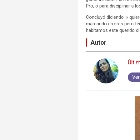
Pro, o para disciplinar a l
Concluyó diciendo: » quier
marcando errores pero ten
habitamos este querido dis
Autor
Últi
Ver