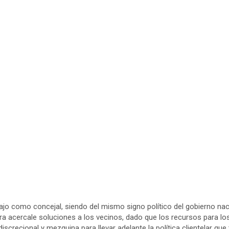
jo como concejal, siendo del mismo signo político del gobierno naci
para acercale soluciones a los vecinos, dado que los recursos para 
screcional y mezquina para llevar adelante la política clientelar qu