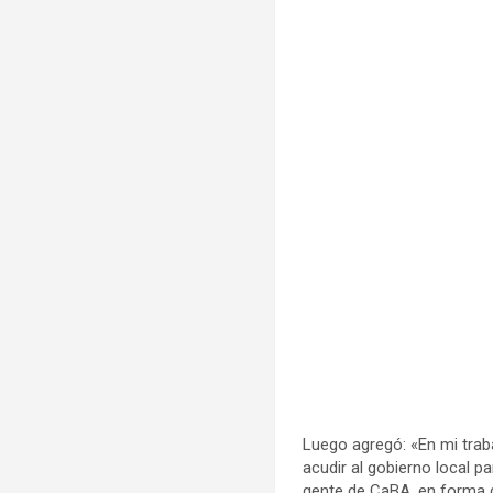
Luego agregó: «En mi traba
acudir al gobierno local 
gente de CaBA, en forma di