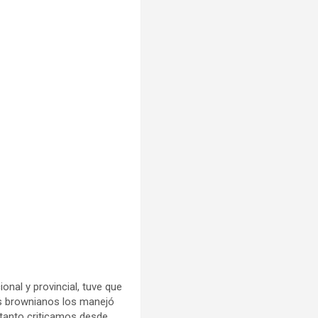
onal y provincial, tuve que
los brownianos los manejó
e tanto criticamos desde