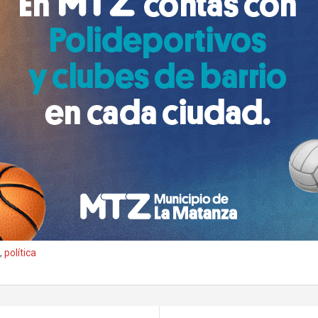
n
,
política