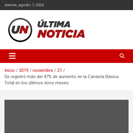
Saltar
viernes, agosto 7, 2026
al
contenido
Últimas noticias de la provincia de Buenos Aires y del partido de
Ultima Noticia BA
La Matanza en nuestro portal de noticias. Mantente informado
sobre política, economía, sociedad y mucho más.
Inicio
2019
noviembre
21
Se registró más del 47% de aumento en la Canasta Básica
Total en los últimos doce meses.