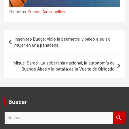
Etiquetas:
Buenos Aires
,
política
Navegación
Ingeniero Budge: violó la perimetral y baleó a su ex
de
mujer en una panadería.
entradas
Miguel Saredi: La soberanía nacional, la autonomía de
Buenos Aires y la batalla de la Vuelta de Obligado
Buscar
B
u
s