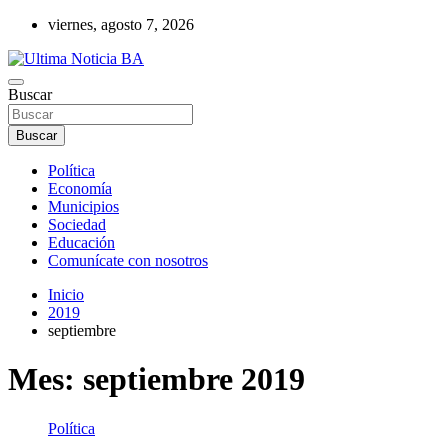
Saltar
viernes, agosto 7, 2026
al
contenido
Últimas noticias de la provincia de Buenos Aires y del partido de La
Buscar
Ultima Noticia BA
Matanza en nuestro portal de noticias. Mantente informado sobre
política, economía, sociedad y mucho más.
Buscar
Política
Economía
Municipios
Sociedad
Educación
Comunícate con nosotros
Inicio
2019
septiembre
Mes:
septiembre 2019
Política