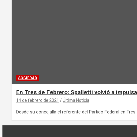
SOCIEDAD
En Tres de Febrero: Spalletti volvió a impul
14 de febrero de 2021
Última Noticia
Desde su concejalía el referente del Partido Federal en Tres