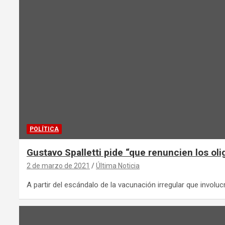
POLÍTICA
Gustavo Spalletti pide “que renuncien los oli
2 de marzo de 2021
Última Noticia
A partir del escándalo de la vacunación irregular que involuc