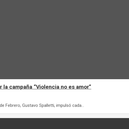
sar la campaña “Violencia no es amor”
 de Febrero, Gustavo Spalletti, impulsó cada…