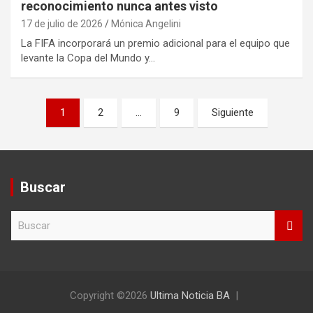
reconocimiento nunca antes visto
17 de julio de 2026
Mónica Angelini
La FIFA incorporará un premio adicional para el equipo que
levante la Copa del Mundo y…
Paginación
1
2
…
9
Siguiente
de
entradas
Buscar
B
u
s
c
a
r
Copyright ©2026
Ultima Noticia BA