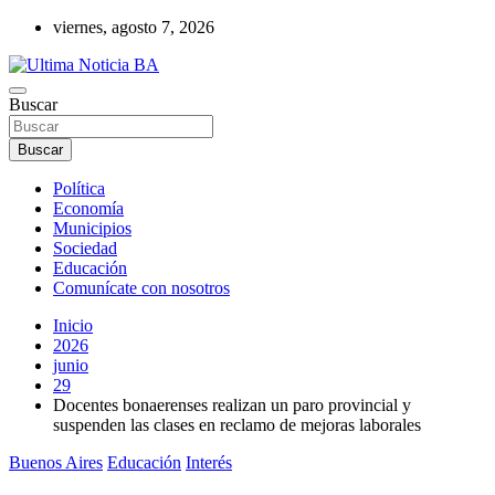
Saltar
viernes, agosto 7, 2026
al
contenido
Últimas noticias de la provincia de Buenos Aires y del partido de La
Buscar
Ultima Noticia BA
Matanza en nuestro portal de noticias. Mantente informado sobre
política, economía, sociedad y mucho más.
Buscar
Política
Economía
Municipios
Sociedad
Educación
Comunícate con nosotros
Inicio
2026
junio
29
Docentes bonaerenses realizan un paro provincial y
suspenden las clases en reclamo de mejoras laborales
Buenos Aires
Educación
Interés