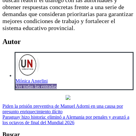
obtener respuestas concretas frente a una serie de
demandas que consideran prioritarias para garantizar
mejores condiciones de trabajo y fortalecer el
sistema educativo provincial.
Autor
Mónica Angelini
Ver todas las entradas
Navegación
Piden la prisión preventiva de Manuel Adorni en una causa por
presunto enriquecimiento ilícito
de
Paraguay hizo historia: eliminó a Alemania por penales y avanzó a
entradas
los octavos de final del Mundial 2026
Buscar