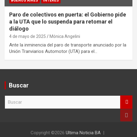
BUENOS AIRES
INTERÉS
Paro de colectivos en puerta: el Gobierno pide
a la UTA que lo suspenda para retomar el
diálogo
4 de mayo de 2025
Mónica Angelini
Ante la inminencia del paro de transporte anunciado por la
Unión Tranviarios Automotor (UTA) para el…
Buscar
B
u
s
c
a
r
Copyright ©2026
Ultima Noticia BA