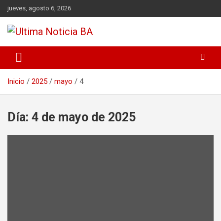
Saltar
jueves, agosto 6, 2026
al
contenido
Últimas noticias de la provincia de Buenos Aires y del partido de
Ultima Noticia BA
La Matanza en nuestro portal de noticias. Mantente informado
sobre política, economía, sociedad y mucho más.
Inicio
2025
mayo
4
Día:
4 de mayo de 2025