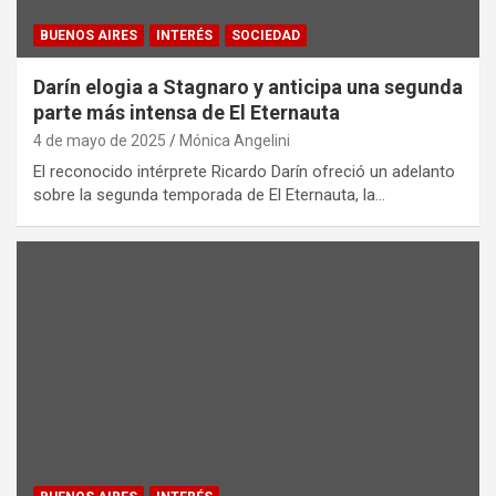
BUENOS AIRES
INTERÉS
SOCIEDAD
Darín elogia a Stagnaro y anticipa una segunda
parte más intensa de El Eternauta
4 de mayo de 2025
Mónica Angelini
El reconocido intérprete Ricardo Darín ofreció un adelanto
sobre la segunda temporada de El Eternauta, la…