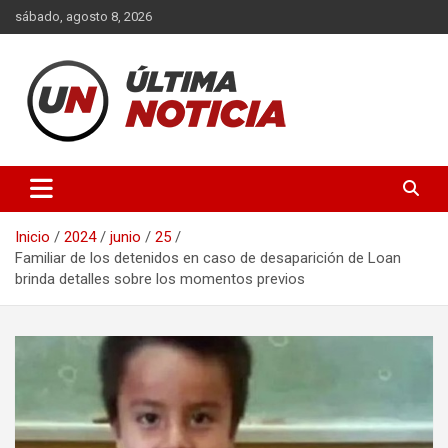
Saltar
sábado, agosto 8, 2026
al
contenido
Últimas noticias de la provincia de Buenos Aires y del partido de
Ultima Noticia BA
La Matanza en nuestro portal de noticias. Mantente informado
sobre política, economía, sociedad y mucho más.
Inicio
2024
junio
25
Familiar de los detenidos en caso de desaparición de Loan
brinda detalles sobre los momentos previos