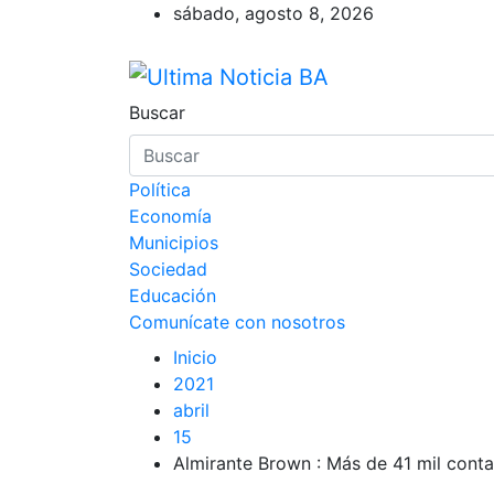
Saltar
sábado, agosto 8, 2026
al
contenido
Ultima Noticia BA
Últimas noticias de la provincia d
Buscar
Política
Economía
Municipios
Sociedad
Educación
Comunícate con nosotros
Inicio
2021
abril
15
Almirante Brown : Más de 41 mil cont