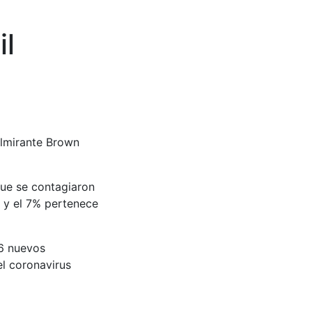
il
Almirante Brown
que se contagiaron
o y el 7% pertenece
 6 nuevos
el coronavirus