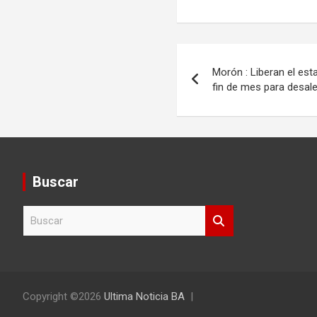
Navegación
Morón : Liberan el es
de
fin de mes para desale
entradas
Buscar
B
u
s
c
a
r
Copyright ©2026
Ultima Noticia BA