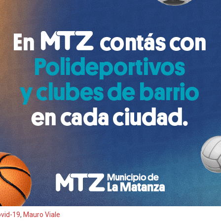
vid-19
,
Mauro Viale