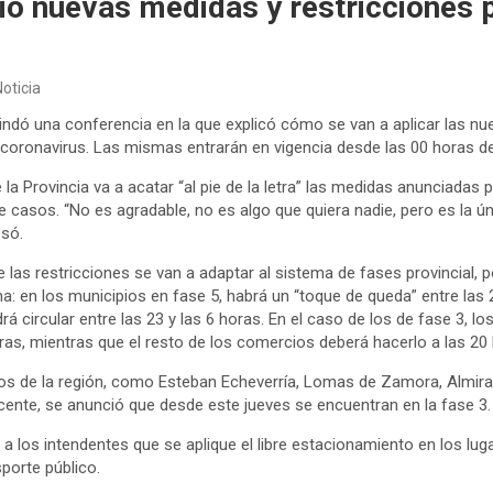
ció nuevas medidas y restricciones 
Noticia
brindó una conferencia en la que explicó cómo se van a aplicar las nu
oronavirus. Las mismas entrarán en vigencia desde las 00 horas de e
la Provincia va a acatar “al pie de la letra” las medidas anunciadas
de casos. “No es agradable, no es algo que quiera nadie, pero es la ú
esó.
e las restricciones se van a adaptar al sistema de fases provincial, 
a: en los municipios en fase 5, habrá un “toque de queda” entre las 2
rá circular entre las 23 y las 6 horas. En el caso de los de fase 3, 
ras, mientras que el resto de los comercios deberá hacerlo a las 20
ios de la región, como Esteban Echeverría, Lomas de Zamora, Almira
cente, se anunció que desde este jueves se encuentran en la fase 3.
ió a los intendentes que se aplique el libre estacionamiento en los lu
sporte público.