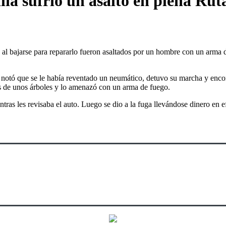
lia sufrió un asalto en plena Rut
l bajarse para repararlo fueron asaltados por un hombre con un arma de 
 notó que se le había reventado un neumático, detuvo su marcha y encon
s de unos árboles y lo amenazó con un arma de fuego.
ntras les revisaba el auto. Luego se dio a la fuga llevándose dinero en e