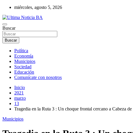
Saltar
miércoles, agosto 5, 2026
al
contenido
Últimas noticias de la provincia de Buenos Aires y del partido de La
Buscar
Ultima Noticia BA
Buscar
Política
Economía
Municipios
Sociedad
Educación
Comunícate con nosotros
Inicio
2021
marzo
13
Tragedia en la Ruta 3 : Un choque frontal cercano a Cabeza de
Municipios