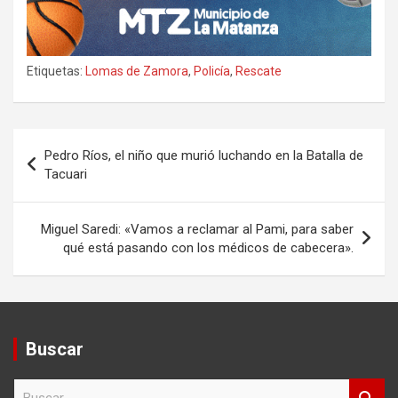
Etiquetas:
Lomas de Zamora
,
Policía
,
Rescate
Navegación
Pedro Ríos, el niño que murió luchando en la Batalla de
de
Tacuari
entradas
Miguel Saredi: «Vamos a reclamar al Pami, para saber
qué está pasando con los médicos de cabecera».
Buscar
B