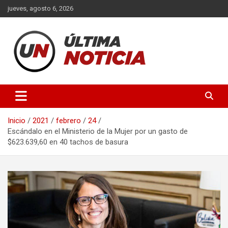
Saltar
jueves, agosto 6, 2026
al
contenido
Últimas noticias de la provincia de Buenos Aires y del partido de
Ultima Noticia BA
La Matanza en nuestro portal de noticias. Mantente informado
sobre política, economía, sociedad y mucho más.
Inicio
2021
febrero
24
Escándalo en el Ministerio de la Mujer por un gasto de
$623.639,60 en 40 tachos de basura