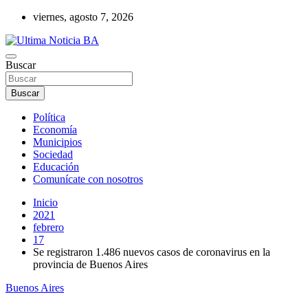
Saltar
viernes, agosto 7, 2026
al
contenido
Últimas noticias de la provincia de Buenos Aires y del partido de La
Buscar
Ultima Noticia BA
Matanza en nuestro portal de noticias. Mantente informado sobre
política, economía, sociedad y mucho más.
Buscar
Política
Economía
Municipios
Sociedad
Educación
Comunícate con nosotros
Inicio
2021
febrero
17
Se registraron 1.486 nuevos casos de coronavirus en la
provincia de Buenos Aires
Buenos Aires