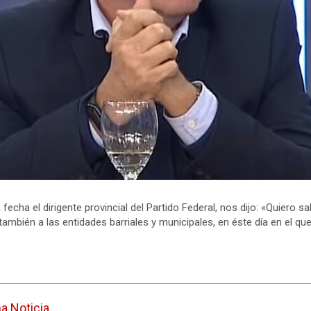
ha el dirigente provincial del Partido Federal, nos dijo: «Quiero salu
también a las entidades barriales y municipales, en éste día en el q
ma Noticia