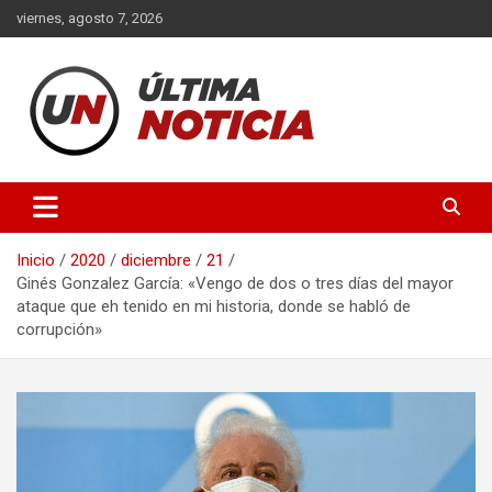
Saltar
viernes, agosto 7, 2026
al
contenido
Últimas noticias de la provincia de Buenos Aires y del partido de
Ultima Noticia BA
La Matanza en nuestro portal de noticias. Mantente informado
sobre política, economía, sociedad y mucho más.
Inicio
2020
diciembre
21
Ginés Gonzalez García: «Vengo de dos o tres días del mayor
ataque que eh tenido en mi historia, donde se habló de
corrupción»