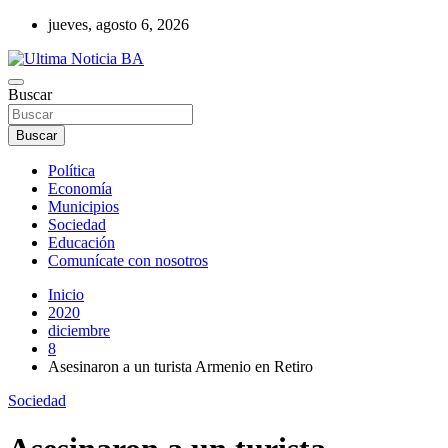
Saltar
jueves, agosto 6, 2026
al
contenido
Últimas noticias de la provincia de Buenos Aires y del partido de La
Buscar
Ultima Noticia BA
Matanza en nuestro portal de noticias. Mantente informado sobre
política, economía, sociedad y mucho más.
Buscar
Política
Economía
Municipios
Sociedad
Educación
Comunícate con nosotros
Inicio
2020
diciembre
8
Asesinaron a un turista Armenio en Retiro
Sociedad