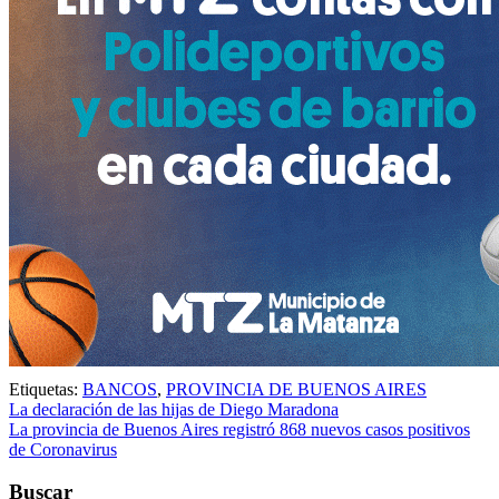
Etiquetas:
BANCOS
,
PROVINCIA DE BUENOS AIRES
Navegación
La declaración de las hijas de Diego Maradona
La provincia de Buenos Aires registró 868 nuevos casos positivos
de
de Coronavirus
entradas
Buscar