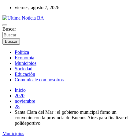
Saltar
viernes, agosto 7, 2026
al
contenido
Últimas noticias de la provincia de Buenos Aires y del partido de La
Buscar
Ultima Noticia BA
Matanza en nuestro portal de noticias. Mantente informado sobre
política, economía, sociedad y mucho más.
Buscar
Política
Economía
Municipios
Sociedad
Educación
Comunícate con nosotros
Inicio
2020
noviembre
28
Santa Clara del Mar : el gobierno municipal firmo un
convenio con la provincia de Buenos Aires para finalizar el
polideportivo
Municipios