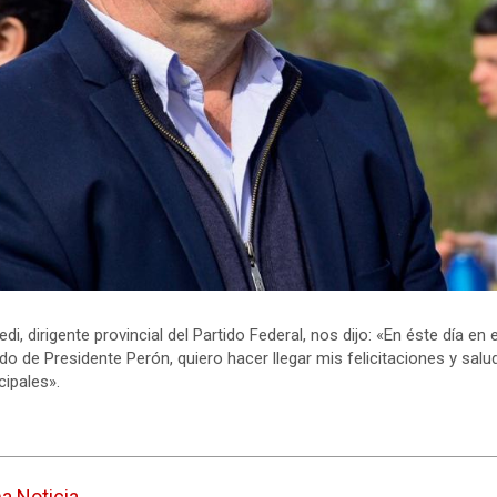
di, dirigente provincial del Partido Federal, nos dijo: «En éste día en
ido de Presidente Perón, quiero hacer llegar mis felicitaciones y salu
cipales».
ma Noticia