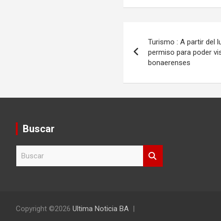
Navegación
Turismo : A partir del 
de
permiso para poder vis
bonaerenses
entradas
Buscar
B
u
s
c
a
r
Copyright ©2026
Ultima Noticia BA