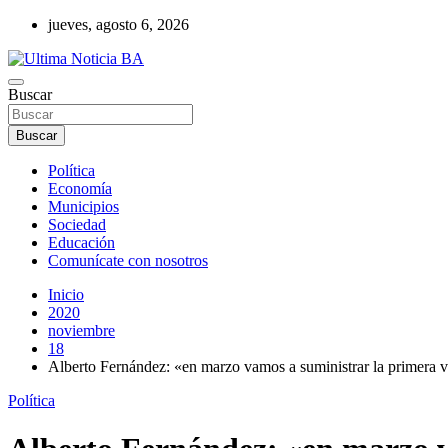
Saltar
jueves, agosto 6, 2026
al
contenido
Últimas noticias de la provincia de Buenos Aires y del partido de La
Buscar
Ultima Noticia BA
Buscar
Política
Economía
Municipios
Sociedad
Educación
Comunícate con nosotros
Inicio
2020
noviembre
18
Alberto Fernández: «en marzo vamos a suministrar la primera 
Política