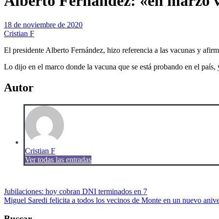
Alberto Fernández: «en marzo v
18 de noviembre de 2020
Cristian F
El presidente Alberto Fernández, hizo referencia a las vacunas y afi
Lo dijo en el marco donde la vacuna que se está probando en el país,
Autor
Cristian F
Ver todas las entradas
Navegación
Jubilaciones: hoy cobran DNI terminados en 7
Miguel Saredi felicita a todos los vecinos de Monte en un nuevo anive
de
Buscar