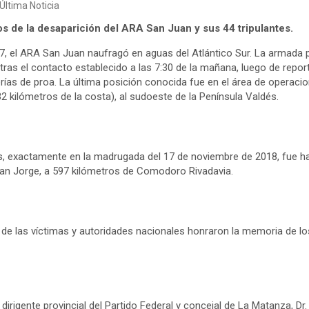
Última Noticia
s de la desaparición del ARA San Juan y sus 44 tripulantes.
7, el ARA San Juan naufragó en aguas del Atlántico Sur. La armada p
tras el contacto establecido a las 7:30 de la mañana, luego de report
erías de proa. La última posición conocida fue en el área de operaci
32 kilómetros de la costa), al sudoeste de la Península Valdés.
, exactamente en la madrugada del 17 de noviembre de 2018, fue ha
an Jorge, a 597 kilómetros de Comodoro Rivadavia.
es de las víctimas y autoridades nacionales honraron la memoria de l
 dirigente provincial del Partido Federal y concejal de La Matanza, Dr. 