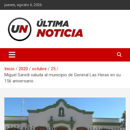
Saltar
jueves, agosto 6, 2026
al
contenido
Últimas noticias de la provincia de Buenos Aires y del partido de
Ultima Noticia BA
La Matanza en nuestro portal de noticias. Mantente informado
sobre política, economía, sociedad y mucho más.
Inicio
2020
octubre
25
Miguel Saredi saluda al municipio de General Las Heras en su
156 aniversario.