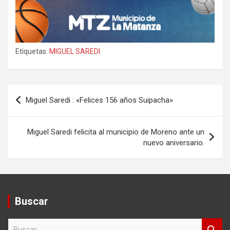
Etiquetas:
MIGUEL SAREDI
Navegación
Miguel Saredi : «Felices 156 años Suipacha»
de
entradas
Miguel Saredi felicita al municipio de Moreno ante un
nuevo aniversario.
Buscar
B