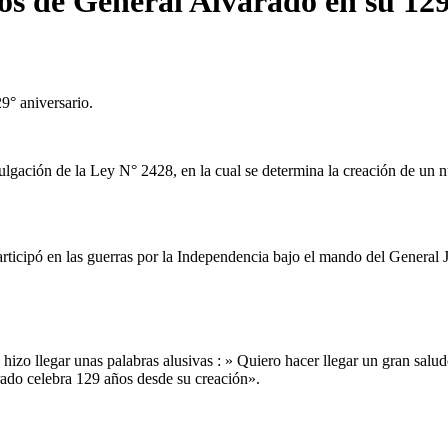
nos de General Alvarado en su 129
9° aniversario.
lgación de la Ley N° 2428, en la cual se determina la creación de un nu
articipó en las guerras por la Independencia bajo el mando del General
s hizo llegar unas palabras alusivas : » Quiero hacer llegar un gran salu
arado celebra 129 años desde su creación».