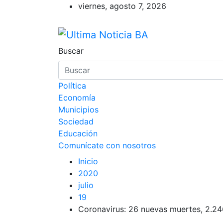
Saltar
viernes, agosto 7, 2026
al
contenido
Ultima Noticia BA
Últimas noticias de la provincia d
Buscar
Política
Economía
Municipios
Sociedad
Educación
Comunícate con nosotros
Inicio
2020
julio
19
Coronavirus: 26 nuevas muertes, 2.24